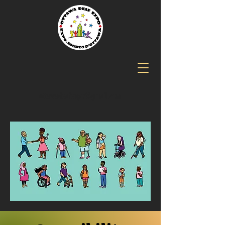
ottawadeafexpo@gmail.com