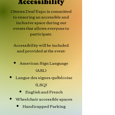
Accessibility
Ottawa Deaf Expo is committed
to ensuring an accessible and
inclusive space during our
events that allows everyone to
participate.
Accessibility will be included
and provided at the event:
American Sign Language
(ASL)
Langue des signes québécoise
(LSQ)
English and French
Wheelchair accessible spaces
Handicapped Parking