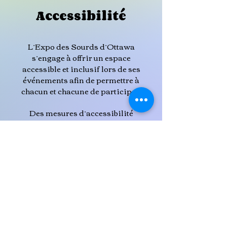
Accessibilité
L’Expo des Sourds d’Ottawa
s’engage à offrir un espace
accessible et inclusif lors de ses
événements afin de permettre à
chacun et chacune de participer.
Des mesures d’accessibilité
seront offertes lors de
l’événement :
Langue des signes
américaine (ASL)
Langue des signes québécoise
(LSQ)
Anglais et Français
Espaces accessibles aux