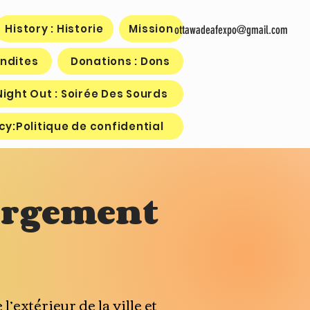
History : Historie
Mission
ottawadeafexpo@gmail.com
ndites
Donations : Dons
ight Out : Soirée Des Sourds
cy:Politique de confidential
rgement
l’extérieur de la ville et