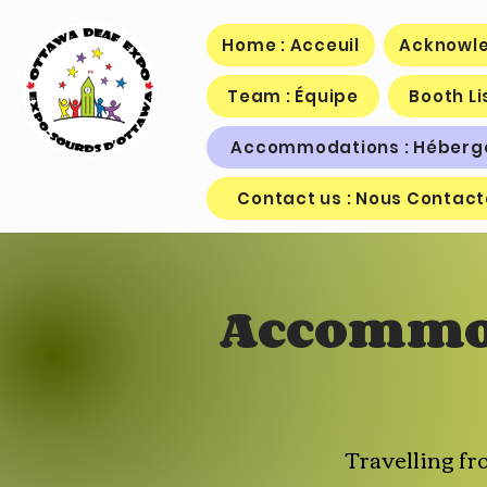
Home : Acceuil
Acknowle
Team : Équipe
Booth Li
Accommodations : Héber
Contact us : Nous Contact
Accommo
Travelling fr