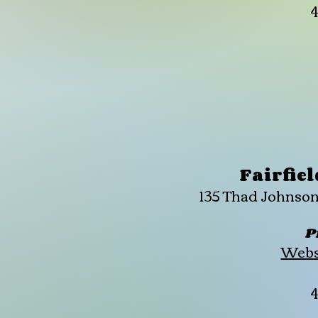
Fairfiel
135 Thad Johnson
P
Websi