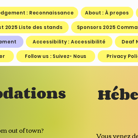
dgement : Reconnaissance
About : À propos
st 2025 Liste des stands
Sponsors 2025 Comma
gement
Accessibility : Accessibilité
Deaf N
er
Follow us : Suivez- Nous
Privacy Poli
dations
Hébe
om out of town?
Vous venez de 