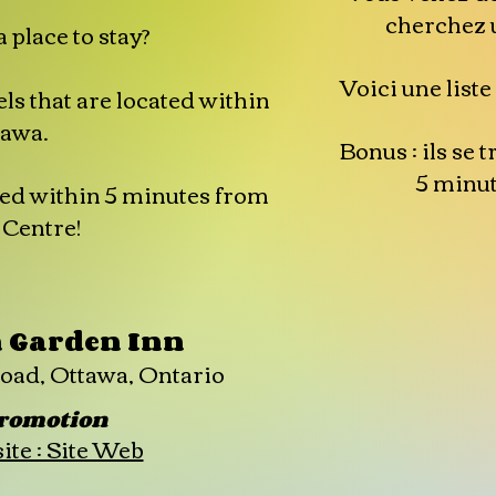
cherchez u
 place to stay?
Voici une liste
tels that are located within
tawa.
Bonus : ils se 
5 minut
ated within 5 minutes from
 Centre!
n Garden Inn
oad, Ottawa, Ontario
romotion
te : Site Web