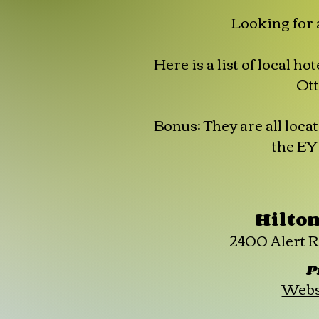
Looking for a
Here is a list of local ho
Ot
Bonus: They are all loc
the EY
Hilto
2400 Alert R
P
Websi