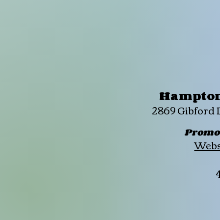
Hampton 
2869 Gibford 
Promot
Websi